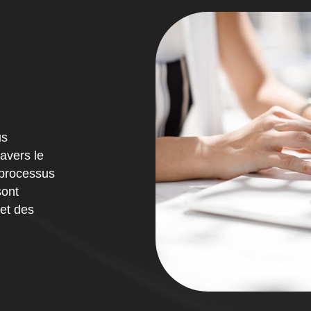
us
avers le
 processus
sont
 et des