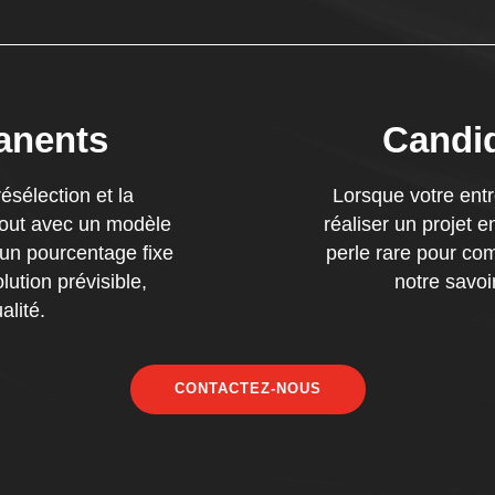
anents
Candid
résélection et la
Lorsque votre ent
 tout avec un modèle
réaliser un projet e
 un pourcentage fixe
perle rare pour com
ution prévisible,
notre savoir
alité.
CONTACTEZ-NOUS