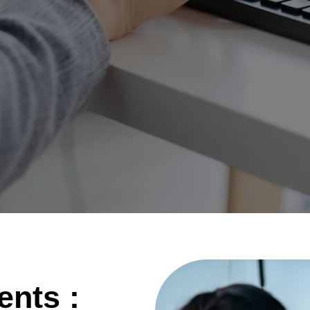
ents :